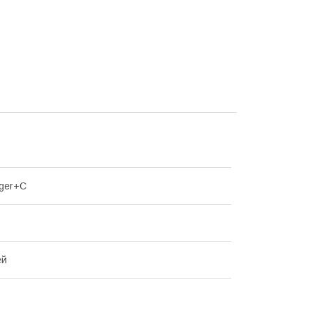
ger+C
ей