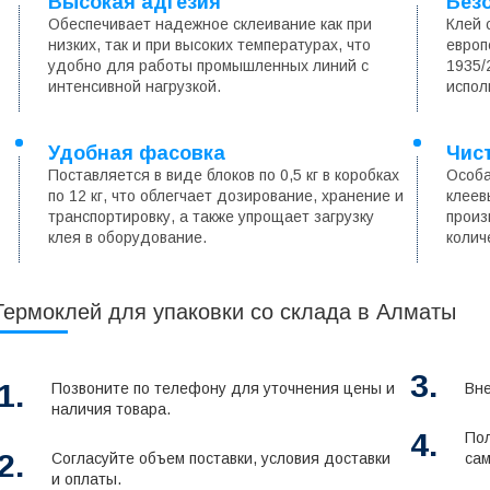
Высокая адгезия
Без
Обеспечивает надежное склеивание как при
Клей 
низких, так и при высоких температурах, что
европ
удобно для работы промышленных линий с
1935/
интенсивной нагрузкой.
испол
Удобная фасовка
Чис
Поставляется в виде блоков по 0,5 кг в коробках
Особа
по 12 кг, что облегчает дозирование, хранение и
клеев
транспортировку, а также упрощает загрузку
произ
клея в оборудование.
колич
Термоклей для упаковки со склада в Алматы
3.
1.
Позвоните по телефону для уточнения цены и
Вне
наличия товара.
4.
Пол
2.
Согласуйте объем поставки, условия доставки
сам
и оплаты.