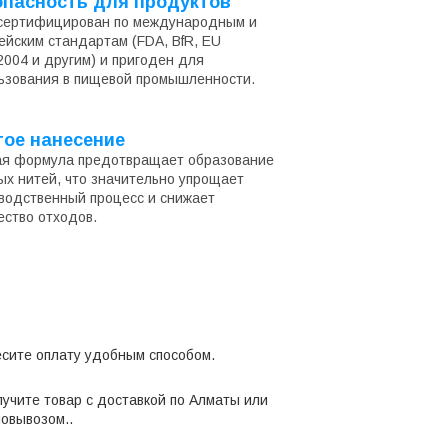
опасность для продуктов
сертифицирован по международным и
ейским стандартам (FDA, BfR, EU
2004 и другим) и пригоден для
ьзования в пищевой промышленности.
тое нанесение
я формула предотвращает образование
ых нитей, что значительно упрощает
водственный процесс и снижает
ество отходов.
сите оплату удобным способом.
учите товар с доставкой по Алматы или
овывозом..