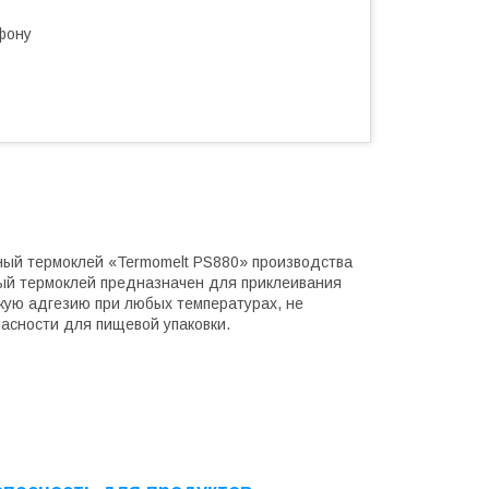
фону
ный термоклей «Termomelt PS880» производства
ый термоклей предназначен для приклеивания
окую адгезию при любых температурах, не
асности для пищевой упаковки.