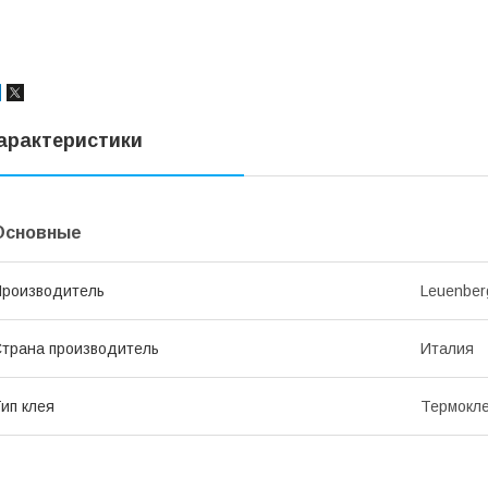
арактеристики
Основные
роизводитель
Leuenber
трана производитель
Италия
ип клея
Термокл