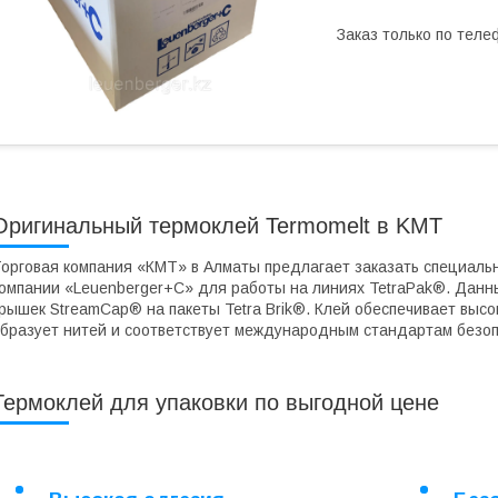
Заказ только по теле
Оригинальный термоклей Termomelt в KMT
орговая компания «КМТ» в Алматы предлагает заказать специаль
омпании «Leuenberger+C» для работы на линиях TetraPak®. Данн
рышек StreamCap® на пакеты Tetra Brik®. Клей обеспечивает выс
бразует нитей и соответствует международным стандартам безоп
Термоклей для упаковки по выгодной цене